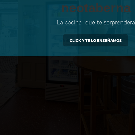
neotaberna
La cocina  que te sorprenderá
CLICK Y TE LO ENSEÑAMOS